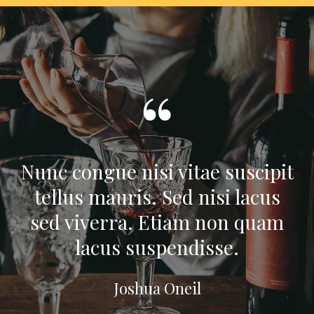
Nunc congue nisi vitae suscipit
tellus mauris. Sed nisi lacus
sed viverra. Etiam non quam
lacus suspendisse.
Joshua Oneil