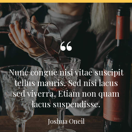
Nunc congue nisi vitae suscipit
tellus mauris. Sed nisi lacus
sed viverra. Etiam non quam
lacus suspendisse.
Joshua Oneil