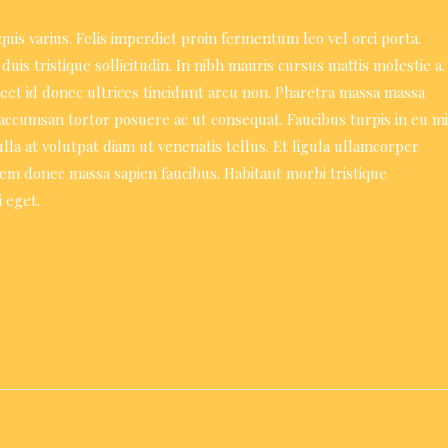
uis varius. Felis imperdiet proin fermentum leo vel orci porta.
duis tristique sollicitudin. In nibh mauris cursus mattis molestie a.
reet id donec ultrices tincidunt arcu non. Pharetra massa massa
 accumsan tortor posuere ac ut consequat. Faucibus turpis in eu mi
a at volutpat diam ut venenatis tellus. Et ligula ullamcorper
em donec massa sapien faucibus. Habitant morbi tristique
 eget.