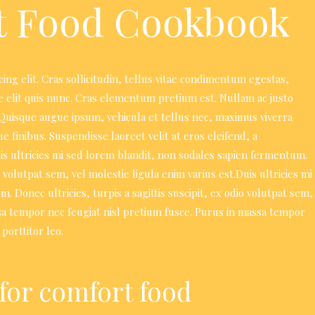
t Food Cookbook
ng elit. Cras sollicitudin, tellus vitae condimentum egestas,
e elit quis nunc. Cras elementum pretium est. Nullam ac justo
m. Quisque augue ipsum, vehicula et tellus nec, maximus viverra
inibus. Suspendisse laoreet velit at eros eleifend, a
uis ultricies mi sed lorem blandit, non sodales sapien fermentum.
io volutpat sem, vel molestie ligula enim varius est.Duis ultricies mi
 Donec ultricies, turpis a sagittis suscipit, ex odio volutpat sem,
ssa tempor nec feugiat nisl pretium fusce. Purus in massa tempor
porttitor leo.
 for comfort food