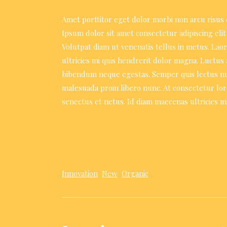
Amet porttitor eget dolor morbi non arcu risus q
Ipsum dolor sit amet consectetur adipiscing elit 
Volutpat diam ut venenatis tellus in metus. Lao
ultricies mi quis hendrerit dolor magna. Luctus
bibendum neque egestas. Semper quis lectus null
malesuada proin libero nunc. At consectetur lor
senectus et netus. Id diam maecenas ultricies mi
Innovation
New
Organic