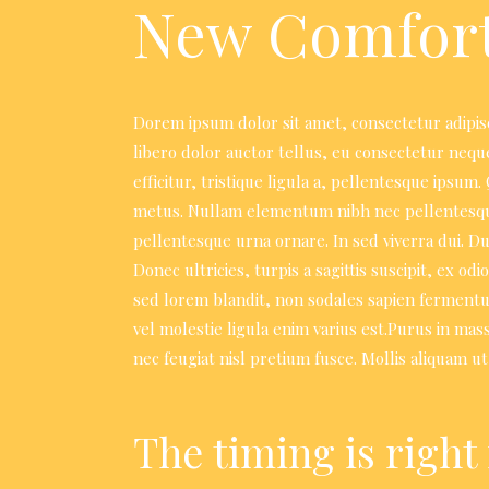
New Comfor
Dorem ipsum dolor sit amet, consectetur adipisci
libero dolor auctor tellus, eu consectetur nequ
efficitur, tristique ligula a, pellentesque ipsu
metus. Nullam elementum nibh nec pellentesque f
pellentesque urna ornare. In sed viverra dui. D
Donec ultricies, turpis a sagittis suscipit, ex od
sed lorem blandit, non sodales sapien fermentum.
vel molestie ligula enim varius est.Purus in ma
nec feugiat nisl pretium fusce. Mollis aliquam ut 
The timing is right