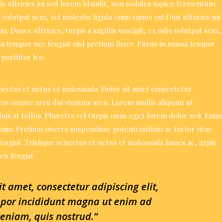
uis ultricies mi sed lorem blandit, non sodales sapien fermentum.
io volutpat sem, vel molestie ligula enim varius est.Duis ultricies mi
 Donec ultricies, turpis a sagittis suscipit, ex odio volutpat sem,
ssa tempor nec feugiat nisl pretium fusce. Purus in massa tempor
porttitor leo.
nectus et netus et malesuada. Dolor sit amet consectetur
 cras ornare arcu dui vivamus arcu. Lorem mollis aliquam ut
uis at tellus. Pharetra vel turpis nunc eget lorem dolor sed. Enim
diam. Pretium viverra suspendisse potenti nullam ac tortor vitae
feugiat. Tristique senectus et netus et malesuada fames ac, urpis
eu feugiat.
t amet, consectetur adipiscing elit,
por incididunt magna ut enim ad
eniam, quis nostrud.”